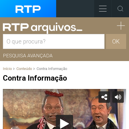
OK
PESQUISA AVANÇADA
Início
Conteúdo
Contra Informação
Contra Informação