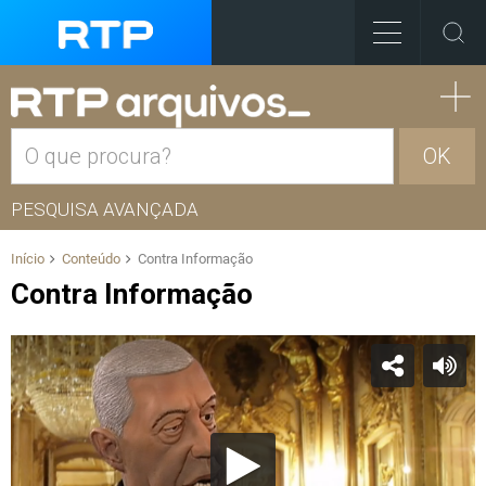
OK
PESQUISA AVANÇADA
Início
Conteúdo
Contra Informação
Contra Informação