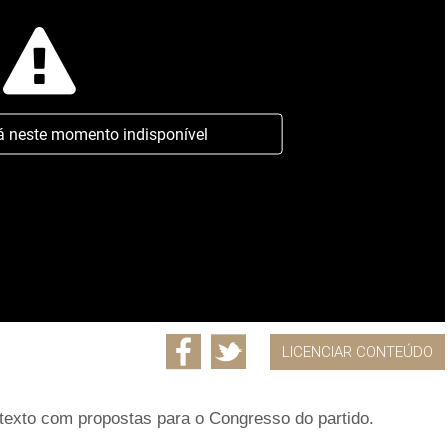
á neste momento indisponível
LICENCIAR CONTEÚDO
texto com propostas para o Congresso do partido.