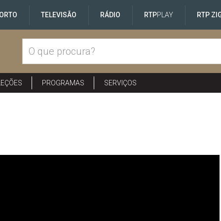
ORTO
TELEVISÃO
RÁDIO
RTP
PLAY
RTP ZI
LEÇÕES
PROGRAMAS
SERVIÇOS