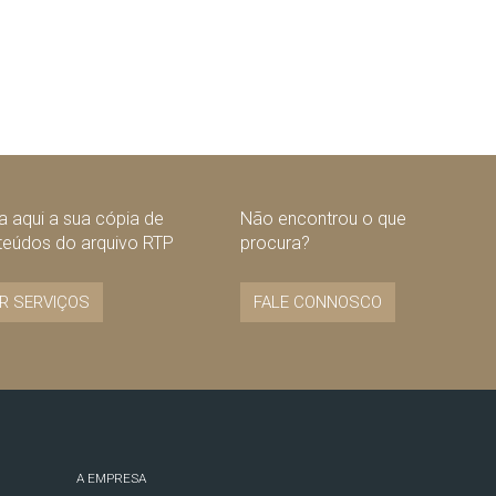
 aqui a sua cópia de
Não encontrou o que
teúdos do arquivo RTP
procura?
R SERVIÇOS
FALE CONNOSCO
A EMPRESA