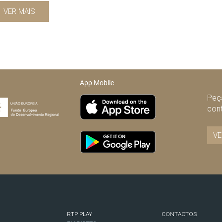
VER MAIS
App Mobile
Peça
con
VE
RTP PLAY
CONTACTOS