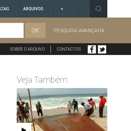
GZAG
ARQUIVOS
+
OK
PESQUISA AVANÇADA
SOBRE O ARQUIVO
CONTACTOS
Veja Também