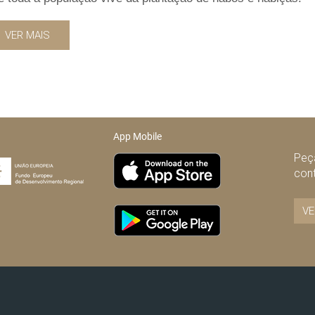
VER MAIS
App Mobile
Peça
con
VE