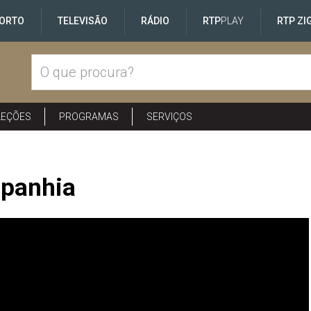
ORTO
TELEVISÃO
RÁDIO
RTP
PLAY
RTP ZI
LEÇÕES
PROGRAMAS
SERVIÇOS
mpanhia