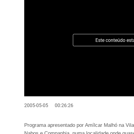
Este conteúdo est
2005-05-05
00:26:26
Programa apresentado por Amílcar Malhó na Vila
Nabos e Companhia, numa localidade onde quase 