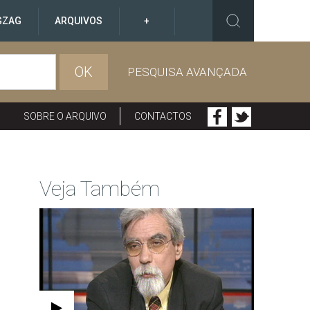
GZAG
ARQUIVOS
+
OK
PESQUISA AVANÇADA
SOBRE O ARQUIVO
CONTACTOS
Veja Também