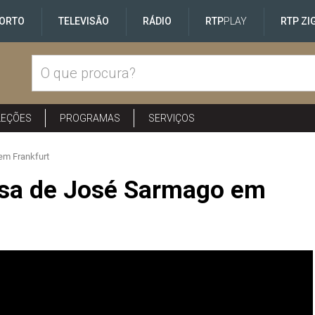
ORTO
TELEVISÃO
RÁDIO
RTP
PLAY
RTP ZI
LEÇÕES
PROGRAMAS
SERVIÇOS
em Frankfurt
nsa de José Sarmago em