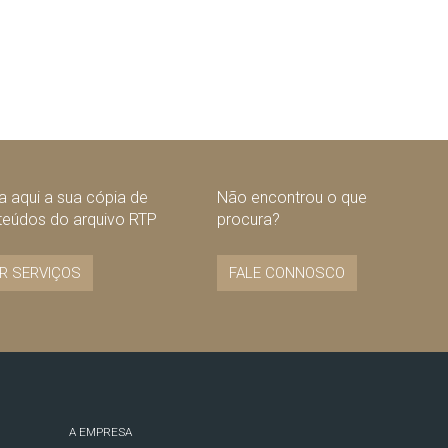
 aqui a sua cópia de
Não encontrou o que
teúdos do arquivo RTP
procura?
R SERVIÇOS
FALE CONNOSCO
A EMPRESA