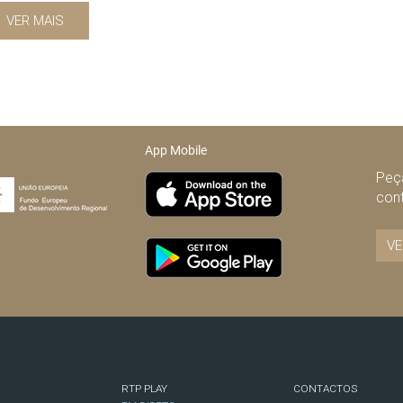
VER MAIS
App Mobile
Peça
con
VE
RTP PLAY
CONTACTOS