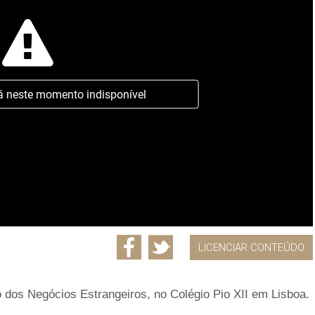
á neste momento indisponível
LICENCIAR CONTEÚDO
o dos Negócios Estrangeiros, no Colégio Pio XII em Lisboa.