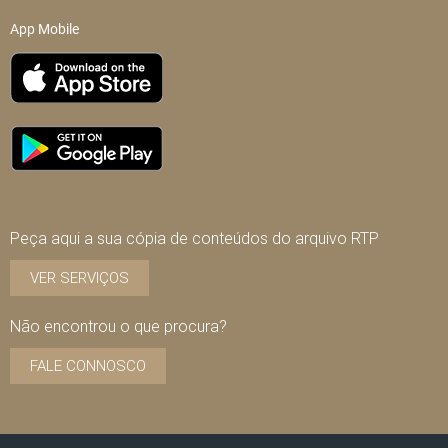
App Mobile
Peça aqui a sua cópia de conteúdos do arquivo RTP
VER SERVIÇOS
Não encontrou o que procura?
FALE CONNOSCO