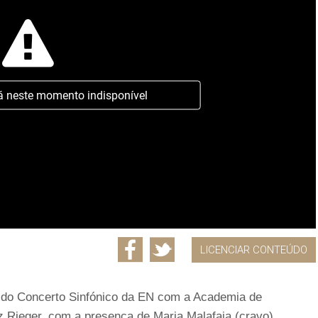
á neste momento indisponível
LICENCIAR CONTEÚDO
) do Concerto Sinfónico da EN com a Academia de
tz Rieger, com a presença de Maria Malafaia (cravo).