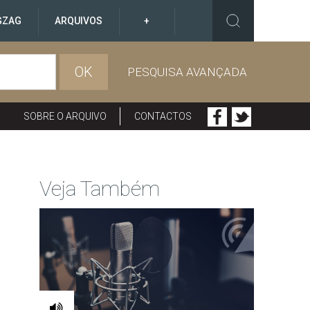
GZAG
ARQUIVOS
+
OK
PESQUISA AVANÇADA
SOBRE O ARQUIVO
CONTACTOS
Veja Também