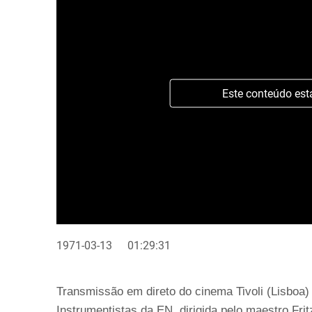
Este conteúdo est
1971-03-13
01:29:31
Transmissão em direto do cinema Tivoli (Lisboa
Instrumentistas da EN, dirigida pelo maestro Fri