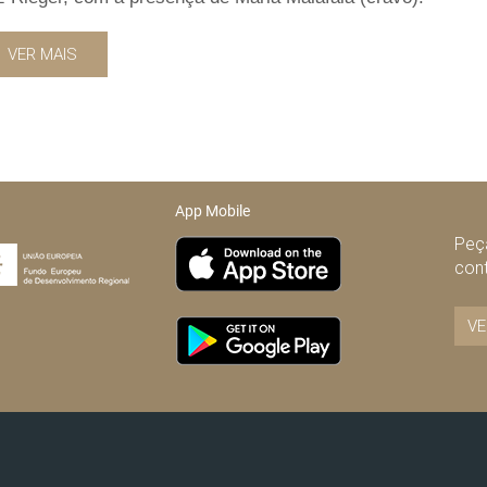
VER MAIS
App Mobile
Peça
con
VE