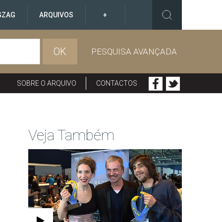
GZAG
ARQUIVOS
+
OK
PESQUISA AVANÇADA
SOBRE O ARQUIVO
CONTACTOS
Veja Também