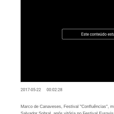
Este conteúdo est
2017-05-22
00:02:28
Marco de Canaveses, Festival "Confluências", m
Salvador Sobral, após vitória no Festival Eurovi