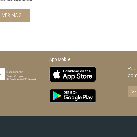
VER MAIS
App Mobile
Peça
con
VE