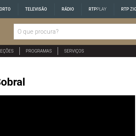
ORTO
TELEVISÃO
RÁDIO
RTP
PLAY
RTP ZI
LEÇÕES
PROGRAMAS
SERVIÇOS
Sobral