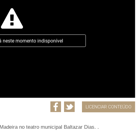
á neste momento indisponível
LICENCIAR CONTEÚDO
adeira no teatro municipal Baltazar Dias. .