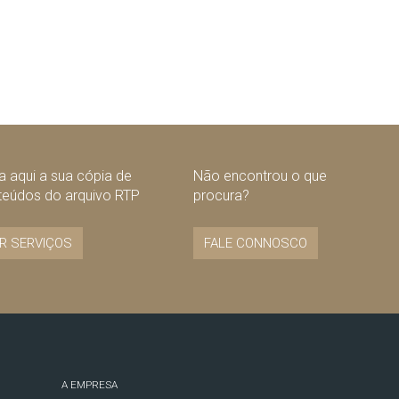
 aqui a sua cópia de
Não encontrou o que
teúdos do arquivo RTP
procura?
R SERVIÇOS
FALE CONNOSCO
A EMPRESA