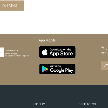
VER MAIS
App Mobile
Peça
con
VE
RTP PLAY
CONTACTOS