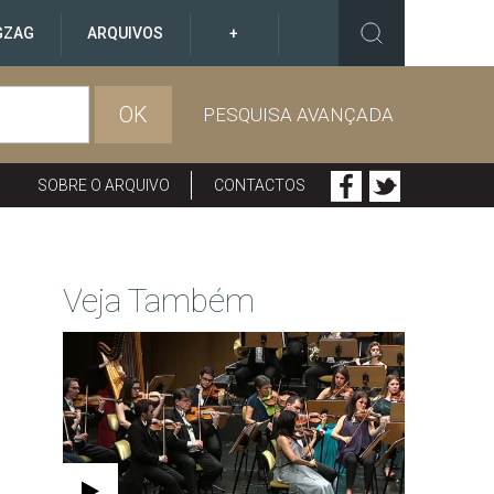
GZAG
ARQUIVOS
+
OK
PESQUISA AVANÇADA
SOBRE O ARQUIVO
CONTACTOS
Veja Também