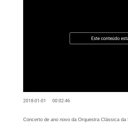
Este conteúdo est
2018-01-01
00:02:46
Concerto de ano novo da Orquestra Clássica da M