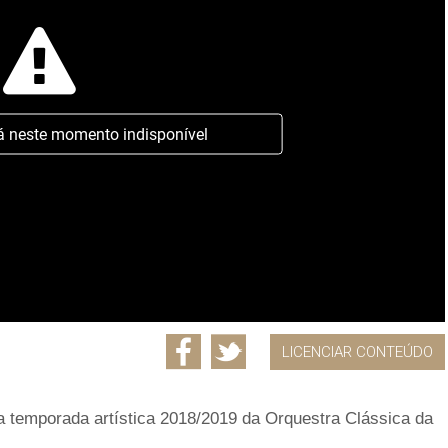
á neste momento indisponível
LICENCIAR CONTEÚDO
da temporada artística 2018/2019 da Orquestra Clássica da