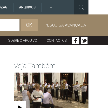
GZAG
ARQUIVOS
+
OK
PESQUISA AVANÇADA
SOBRE O ARQUIVO
CONTACTOS
Veja Também