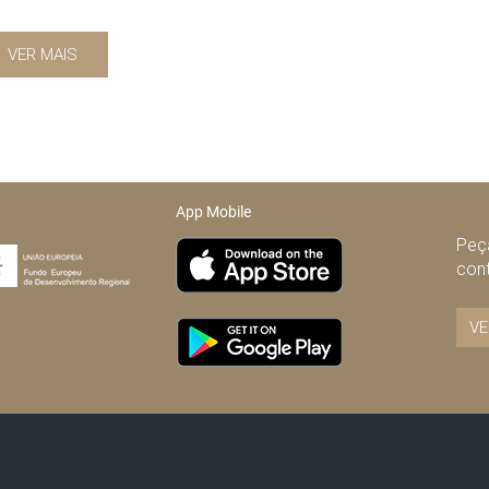
VER MAIS
App Mobile
Peça
con
VE