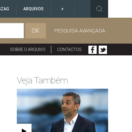
GZAG
ARQUIVOS
+
OK
PESQUISA AVANÇADA
SOBRE O ARQUIVO
CONTACTOS
Veja Também