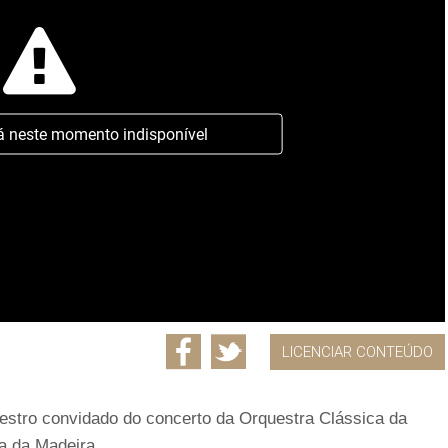
á neste momento indisponível
LICENCIAR CONTEÚDO
aestro convidado do concerto da Orquestra Clássica da
a da Madeira.