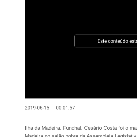
Este conteúdo est
2019-06-15
00:01:57
Ilha da Madeira, Funchal, Cesário Costa foi o m
Madeira no salão nobre da Assembleia Legislativ