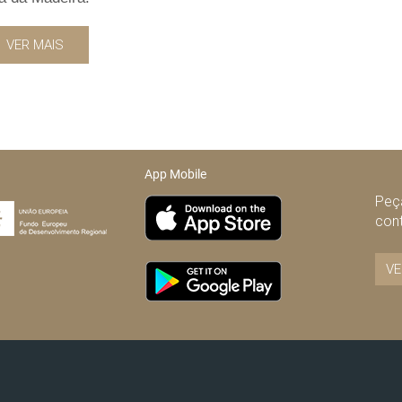
VER MAIS
App Mobile
Peça
con
VE