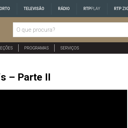
ORTO
TELEVISÃO
RÁDIO
RTP
PLAY
RTP ZI
LEÇÕES
PROGRAMAS
SERVIÇOS
 – Parte II