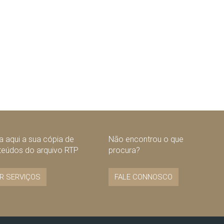
 aqui a sua cópia de
Não encontrou o que
teúdos do arquivo RTP
procura?
R SERVIÇOS
FALE CONNOSCO