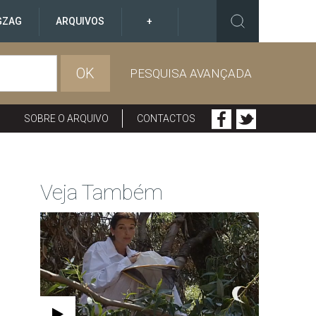
GZAG
ARQUIVOS
+
OK
PESQUISA AVANÇADA
SOBRE O ARQUIVO
CONTACTOS
Veja Também