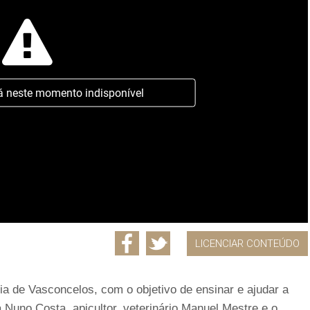
á neste momento indisponível
LICENCIAR CONTEÚDO
a de Vasconcelos, com o objetivo de ensinar e ajudar a
a Nuno Costa, apicultor, veterinário Manuel Mestre e o