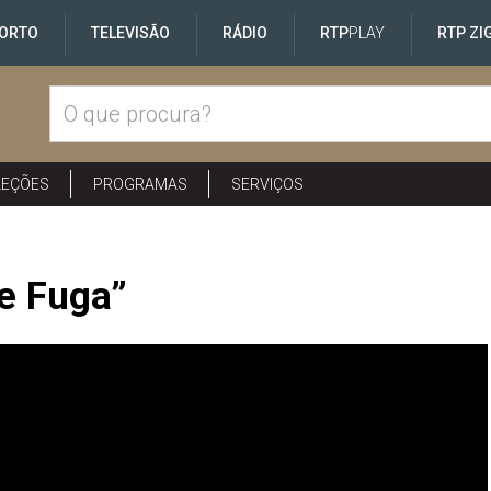
ORTO
TELEVISÃO
RÁDIO
RTP
PLAY
RTP ZI
LEÇÕES
PROGRAMAS
SERVIÇOS
e Fuga”