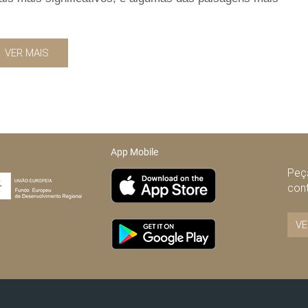
VER MAIS
App Mobile
Peça
con
VE