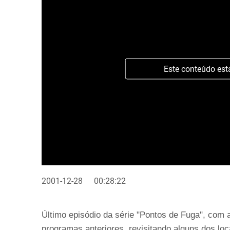
Este conteúdo est
2001-12-28
00:28:22
Último episódio da série "Pontos de Fuga", com
programas anteriores, revisitando alguns dos lo