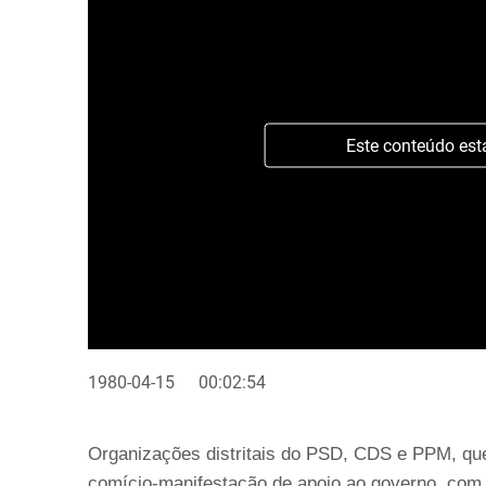
Este conteúdo est
1980-04-15
00:02:54
Organizações distritais do PSD, CDS e PPM, qu
comício-manifestação de apoio ao governo, com 