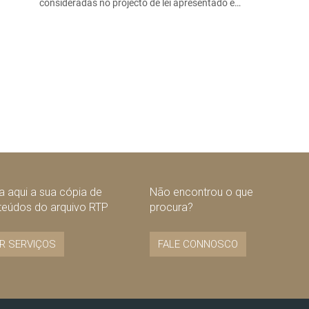
consideradas no projecto de lei apresentado e…
 aqui a sua cópia de
Não encontrou o que
teúdos do arquivo RTP
procura?
R SERVIÇOS
FALE CONNOSCO