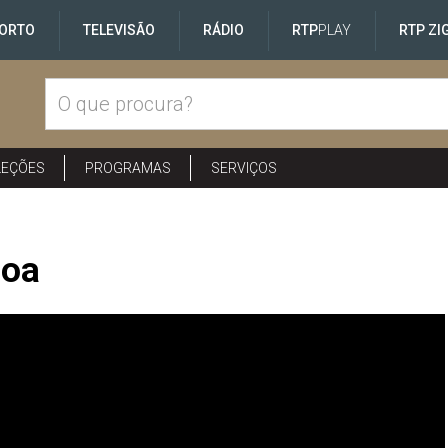
ORTO
TELEVISÃO
RÁDIO
RTP
PLAY
RTP ZI
LEÇÕES
PROGRAMAS
SERVIÇOS
boa