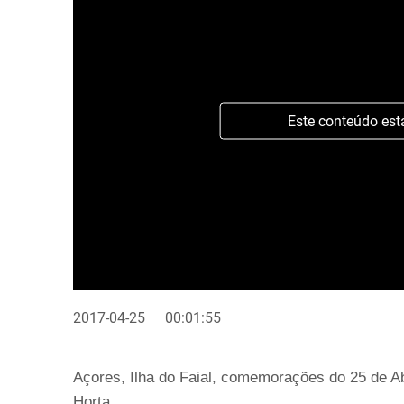
Este conteúdo est
2017-04-25
00:01:55
Açores, Ilha do Faial, comemorações do 25 de Ab
Horta.