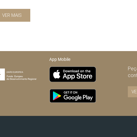
VER MAIS
App Mobile
Peça
con
VE