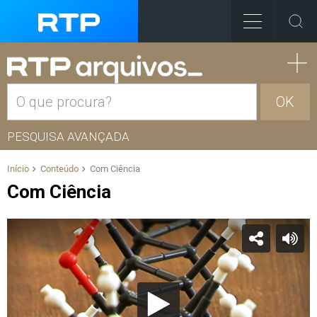
OK
PESQUISA AVANÇADA
Início
Conteúdo
Com Ciência
Com Ciência