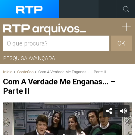
OK
PESQUISA AVANÇADA
Início
Conteúdo
Com A Verdade Me Enganas… – Parte II
Com A Verdade Me Enganas… –
Parte II