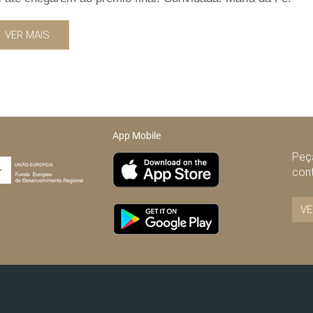
VER MAIS
App Mobile
Peça
con
VE