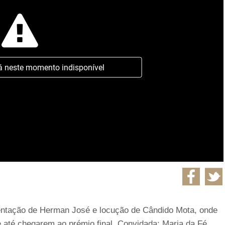
á neste momento indisponível
entação de Herman José e locução de Cândido Mota, onde
 até chegarem ao prémio final. Convidada: Maria da Fé.