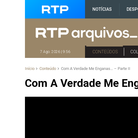
NOTÍCIAS
DESP
CONTEÚDOS
CO
7 Ago. 2026 | 9:56
Início
Conteúdo
Com A Verdade Me Enganas… – Parte II
Com A Verdade Me Eng