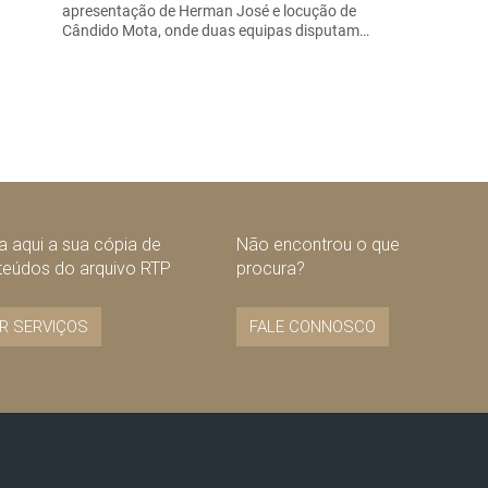
apresentação de Herman José e locução de
Cândido Mota, onde duas equipas disputam…
 aqui a sua cópia de
Não encontrou o que
teúdos do arquivo RTP
procura?
R SERVIÇOS
FALE CONNOSCO