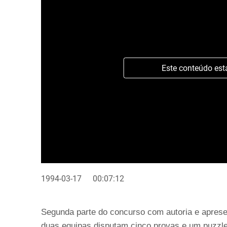
Este conteúdo est
1994-03-17
00:07:12
Segunda parte do concurso com autoria e apres
duas equipas disputam cinco provas e um puzzle