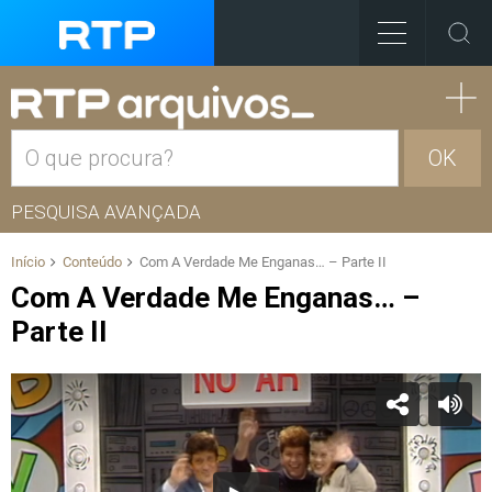
OK
PESQUISA AVANÇADA
Início
Conteúdo
Com A Verdade Me Enganas… – Parte II
Com A Verdade Me Enganas… –
Parte II