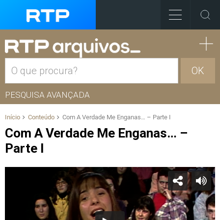
OK
PESQUISA AVANÇADA
Início
Conteúdo
Com A Verdade Me Enganas… – Parte I
Com A Verdade Me Enganas… –
Parte I