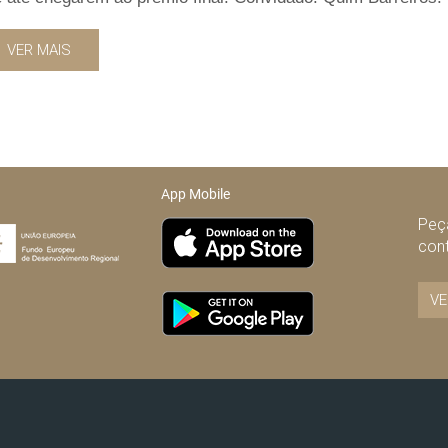
VER MAIS
App Mobile
Peça
con
VE