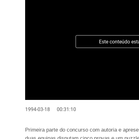
Este conteúdo est
1994-03-18
00:31:10
Primeira parte do concurso com autoria e apre
duas equipas disputam cinco provas e um puzzle