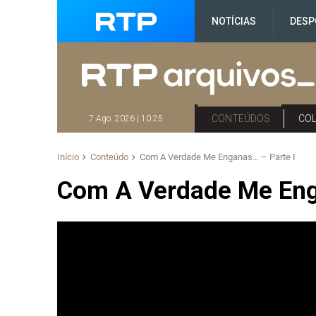
NOTÍCIAS
DESP
CONTEÚDOS
CO
7 Ago. 2026 | 10:25
Início
Conteúdo
Com A Verdade Me Enganas… – Parte I
Com A Verdade Me Eng