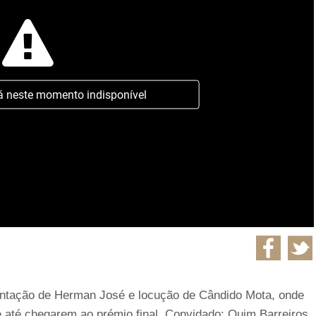
á neste momento indisponível
sentação de Herman José e locução de Cândido Mota, onde
 até chegarem ao prémio final. Convidado: Quim Barreiros.