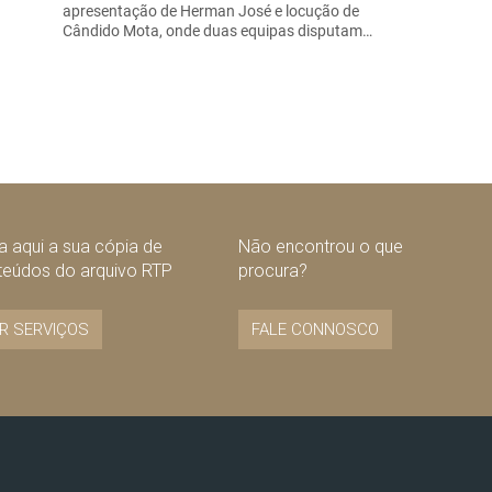
apresentação de Herman José e locução de
Cândido Mota, onde duas equipas disputam…
 aqui a sua cópia de
Não encontrou o que
teúdos do arquivo RTP
procura?
R SERVIÇOS
FALE CONNOSCO