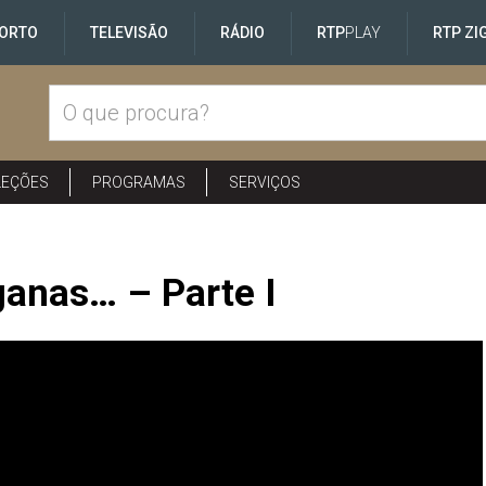
ORTO
TELEVISÃO
RÁDIO
RTP
PLAY
RTP ZI
LEÇÕES
PROGRAMAS
SERVIÇOS
anas… – Parte I