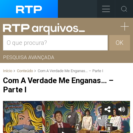
OK
PESQUISA AVANÇADA
Início
Conteúdo
Com A Verdade Me Enganas… – Parte I
Com A Verdade Me Enganas… –
Parte I