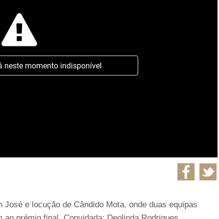
á neste momento indisponível
 José e locução de Cândido Mota, onde duas equipas
 ao prémio final. Convidada: Deolinda Rodrigues.