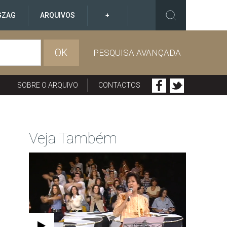
GZAG
ARQUIVOS
+
OK
PESQUISA AVANÇADA
SOBRE O ARQUIVO
CONTACTOS
Veja Também