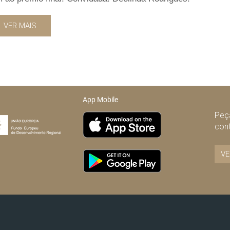
VER MAIS
App Mobile
Peça
con
VE