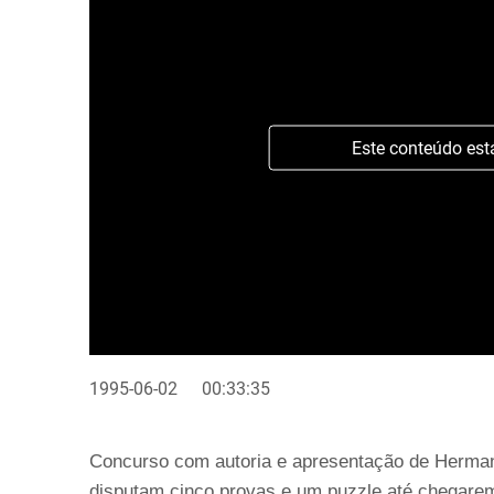
Este conteúdo est
1995-06-02
00:33:35
Concurso com autoria e apresentação de Herman
disputam cinco provas e um puzzle até chegarem