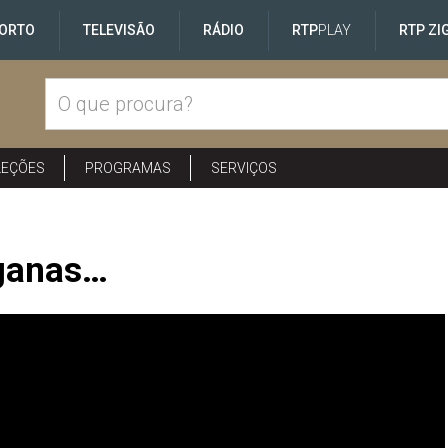
ORTO
TELEVISÃO
RÁDIO
RTP
PLAY
RTP ZI
LEÇÕES
PROGRAMAS
SERVIÇOS
ganas…