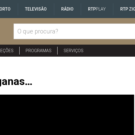
ORTO
TELEVISÃO
RÁDIO
RTP
PLAY
RTP ZI
LEÇÕES
PROGRAMAS
SERVIÇOS
ganas…