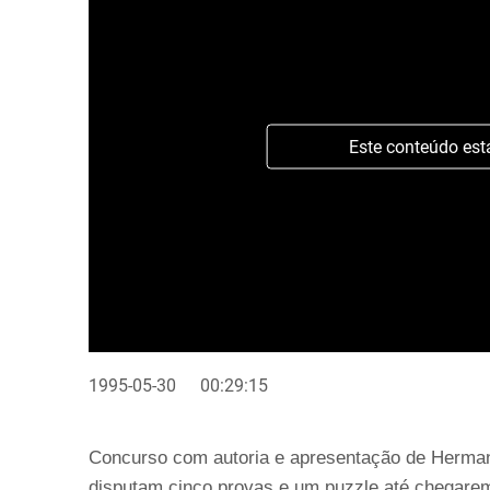
Este conteúdo est
1995-05-30
00:29:15
Concurso com autoria e apresentação de Herman
disputam cinco provas e um puzzle até chegarem