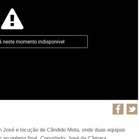
á neste momento indisponível
 José e locução de Cândido Mota, onde duas equipas
 ao prémio final. Convidado: José da Câmara.