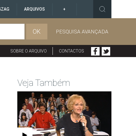
GZAG
ARQUIVOS
+
OK
PESQUISA AVANÇADA
SOBRE O ARQUIVO
CONTACTOS
Veja Também