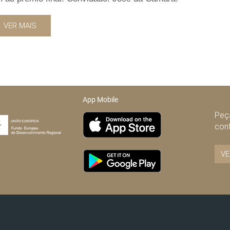
VER MAIS
App Mobile
Peça
con
VE