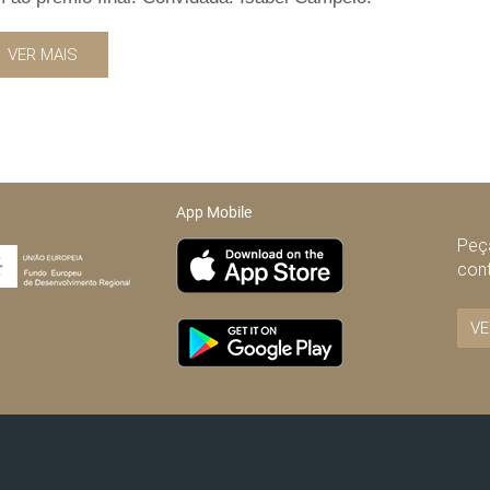
VER MAIS
App Mobile
Peça
con
VE