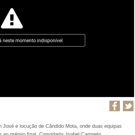
á neste momento indisponível
 José e locução de Cândido Mota, onde duas equipas
 ao prémio final. Convidada: Isabel Campelo.