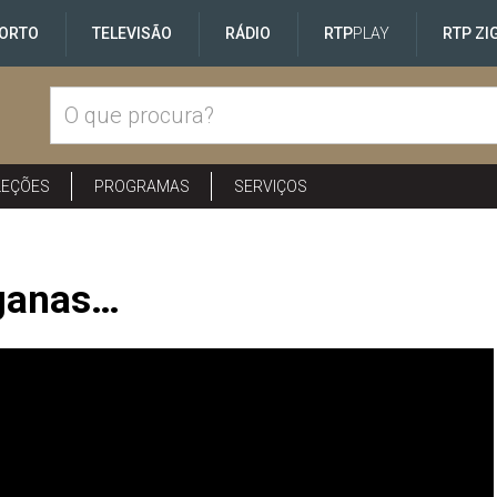
ORTO
TELEVISÃO
RÁDIO
RTP
PLAY
RTP ZI
LEÇÕES
PROGRAMAS
SERVIÇOS
ganas…