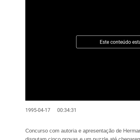
Este conteúdo est
1995-04-17
00:34:31
Concurso com autoria e apresentação de Herman
disputam cinco provas e um puzzle até chegarem