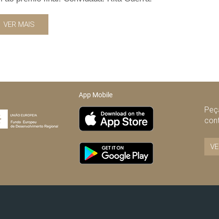
VER MAIS
App Mobile
Peça
con
VE