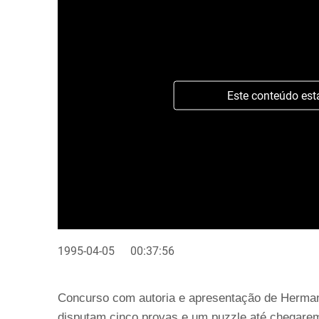
Este conteúdo est
1995-04-05
00:37:56
Concurso com autoria e apresentação de Herman
disputam cinco provas e um puzzle até chegarem 