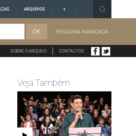
GZAG
ARQUIVOS
+
OK
PESQUISA AVANÇADA
SOBRE O ARQUIVO
CONTACTOS
Veja Também