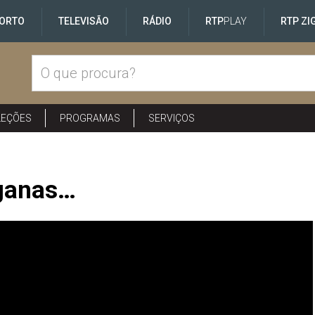
ORTO
TELEVISÃO
RÁDIO
RTP
PLAY
RTP ZI
LEÇÕES
PROGRAMAS
SERVIÇOS
ganas…