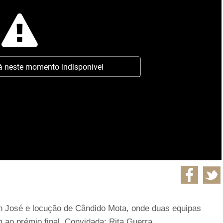
á neste momento indisponível
 José e locução de Cândido Mota, onde duas equipas
ao prémio final. Convidada: Rita Guerra.