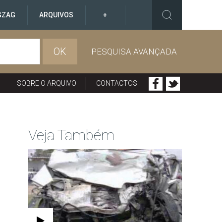
GZAG
ARQUIVOS
+
OK
PESQUISA AVANÇADA
SOBRE O ARQUIVO
CONTACTOS
Veja Também