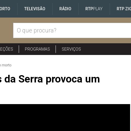
ORTO
TELEVISÃO
RÁDIO
RTP
PLAY
RTP ZI
LEÇÕES
PROGRAMAS
SERVIÇOS
m morto
 da Serra provoca um