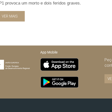
IP1 provoca um morto e dois feridos graves.
VER MAIS
App Mobile
Peça
con
VE