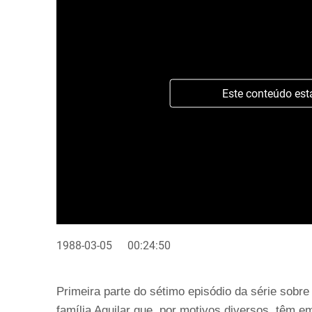
Este conteúdo est
1988-03-05
00:24:50
Primeira parte do sétimo episódio da série sobre
família Aguilar que, por motivos diversos, têm e