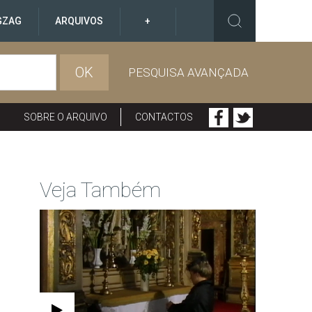
GZAG
ARQUIVOS
+
OK
PESQUISA AVANÇADA
SOBRE O ARQUIVO
CONTACTOS
Veja Também