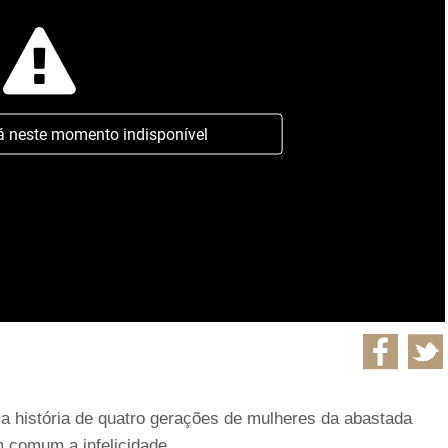
á neste momento indisponível
 a história de quatro gerações de mulheres da abastada
m comum a infelicidade.