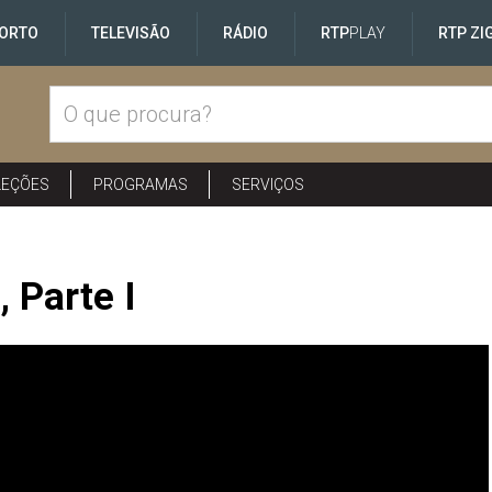
ORTO
TELEVISÃO
RÁDIO
RTP
PLAY
RTP ZI
LEÇÕES
PROGRAMAS
SERVIÇOS
 Parte I