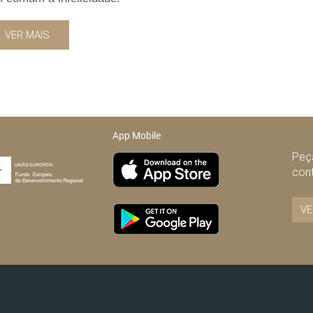
VER MAIS
App Mobile
Peça
con
VE