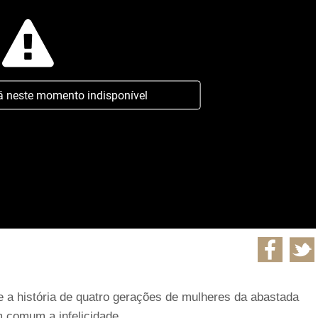
á neste momento indisponível
re a história de quatro gerações de mulheres da abastada
m comum a infelicidade.