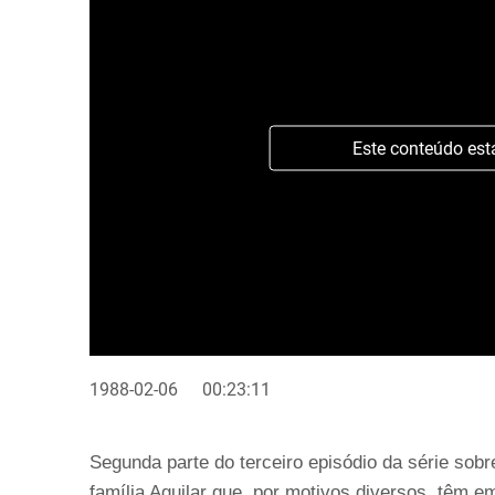
Este conteúdo est
1988-02-06
00:23:11
Segunda parte do terceiro episódio da série sob
família Aguilar que, por motivos diversos, têm e