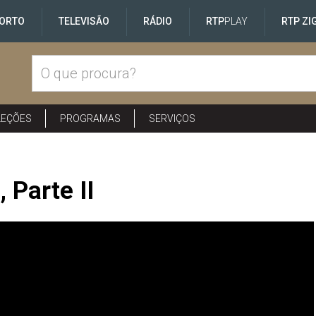
ORTO
TELEVISÃO
RÁDIO
RTP
PLAY
RTP ZI
LEÇÕES
PROGRAMAS
SERVIÇOS
 Parte II