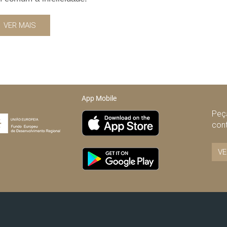
VER MAIS
App Mobile
Peça
con
VE