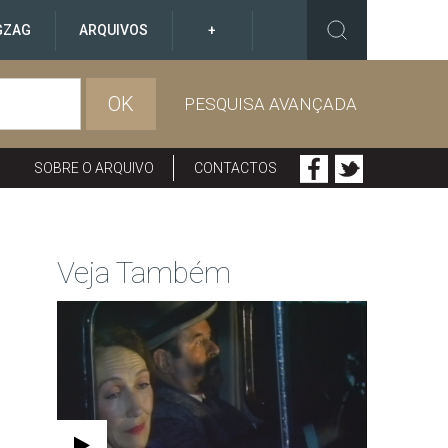
GZAG
ARQUIVOS
+
OK
PESQUISA AVANÇADA
SOBRE O ARQUIVO
CONTACTOS
Veja Também