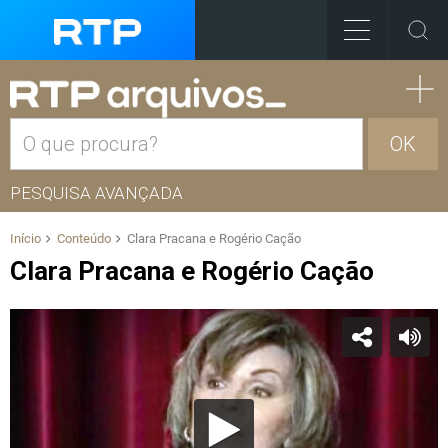
OK
PESQUISA AVANÇADA
Início
Conteúdo
Clara Pracana e Rogério Cação
Clara Pracana e Rogério Cação