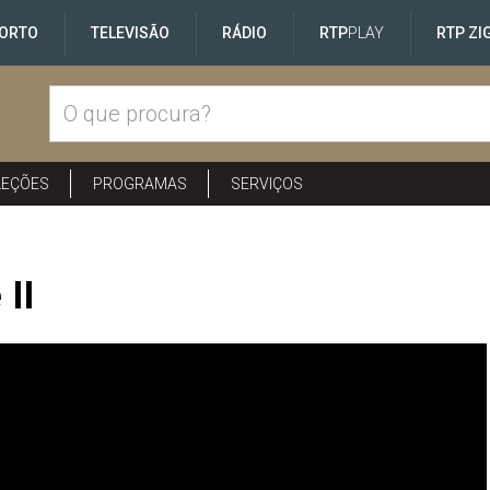
ORTO
TELEVISÃO
RÁDIO
RTP
PLAY
RTP ZI
LEÇÕES
PROGRAMAS
SERVIÇOS
 II