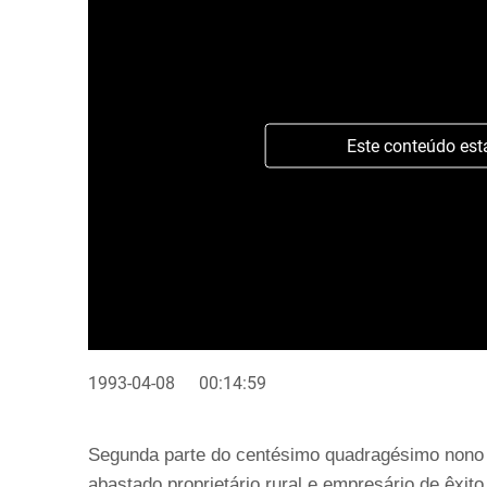
Este conteúdo est
1993-04-08
00:14:59
Segunda parte do centésimo quadragésimo nono e
abastado proprietário rural e empresário de êxit