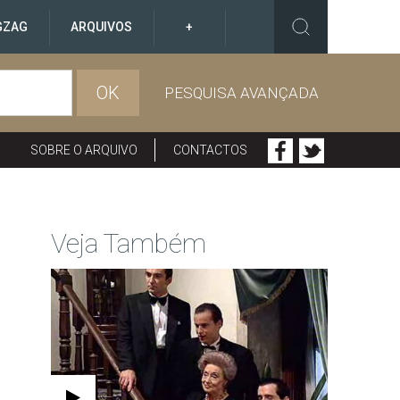
GZAG
ARQUIVOS
+
OK
PESQUISA AVANÇADA
SOBRE O ARQUIVO
CONTACTOS
Veja Também