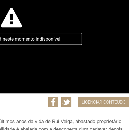
á neste momento indisponível
LICENCIAR CONTEÚDO
ltimos anos da vida de Rui Veiga, abastado proprietário
abilidade é abalada com a descoberta dum cadáver depois