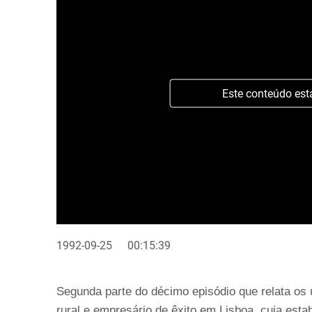
Este conteúdo est
1992-09-25
00:15:39
Segunda parte do décimo episódio que relata os ú
rural e empresário de êxito em Lisboa, cuja est