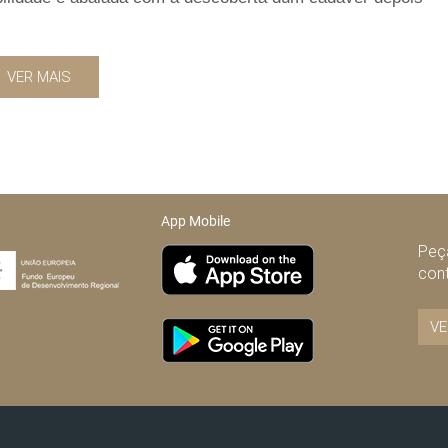
VER MAIS
App Mobile
Peça
con
VE