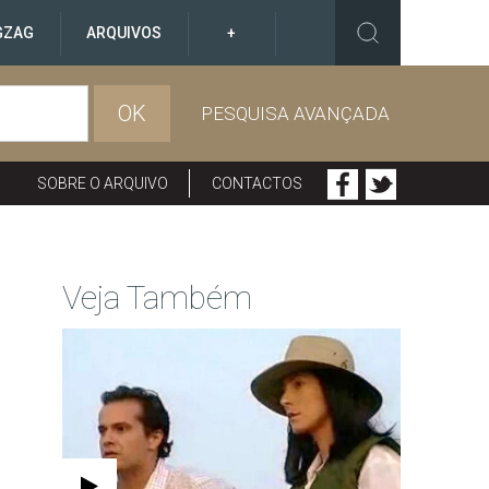
GZAG
ARQUIVOS
+
OK
PESQUISA AVANÇADA
SOBRE O ARQUIVO
CONTACTOS
Veja Também