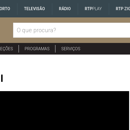
ORTO
TELEVISÃO
RÁDIO
RTP
PLAY
RTP ZI
LEÇÕES
PROGRAMAS
SERVIÇOS
I