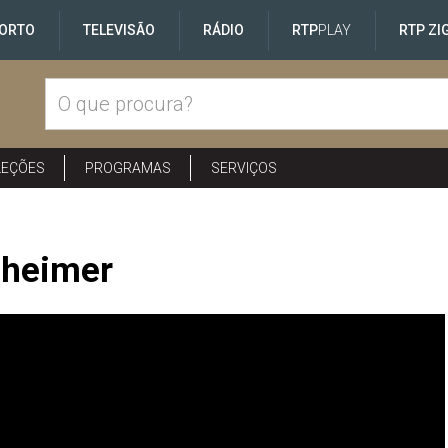
ORTO
TELEVISÃO
RÁDIO
RTP
PLAY
RTP ZI
LEÇÕES
PROGRAMAS
SERVIÇOS
zheimer