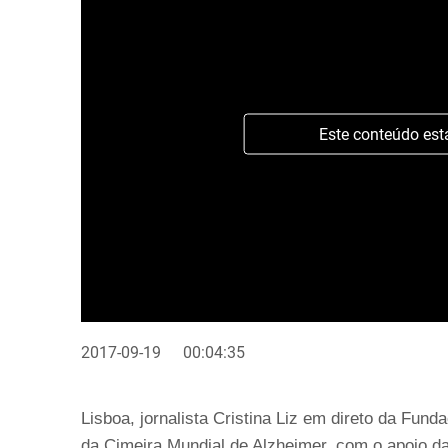
Este conteúdo est
2017-09-19
00:04:35
Lisboa, jornalista Cristina Liz em direto da Fun
da Cimeira Mundial de Alzheimer, com o apoio d