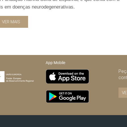
ais em doenças neurodegenerativas.
VER MAIS
App Mobile
Peça
con
VE