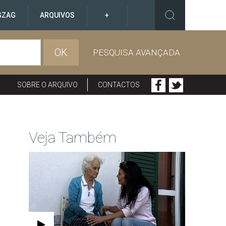
GZAG
ARQUIVOS
+
OK
PESQUISA AVANÇADA
SOBRE O ARQUIVO
CONTACTOS
Veja Também