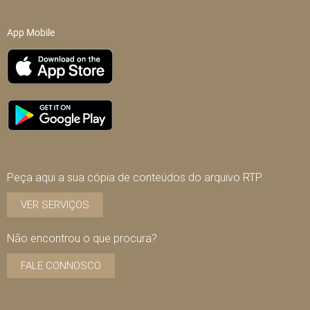
App Mobile
Peça aqui a sua cópia de conteúdos do arquivo RTP
VER SERVIÇOS
Não encontrou o que procura?
FALE CONNOSCO