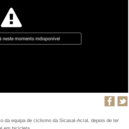
á neste momento indisponível
rço da equipa de ciclismo da Sicasal-Acral, depois de ter
l em bicicleta.