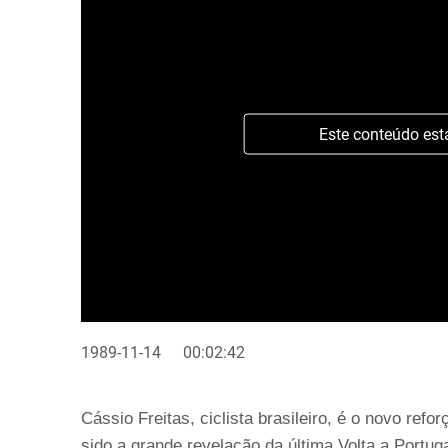
Este conteúdo est
1989-11-14
00:02:42
Cássio Freitas, ciclista brasileiro, é o novo refo
sido a grande revelação da última Volta a Portuga