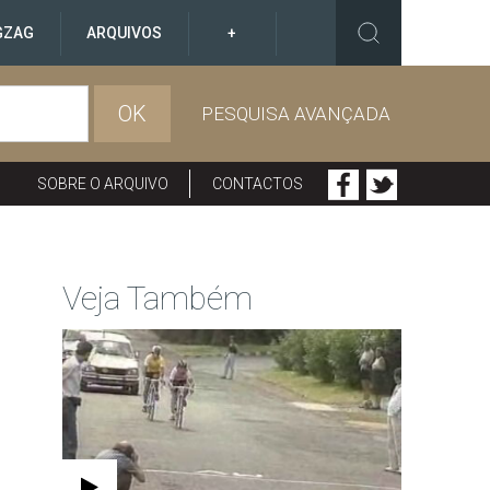
GZAG
ARQUIVOS
+
OK
PESQUISA AVANÇADA
SOBRE O ARQUIVO
CONTACTOS
Veja Também