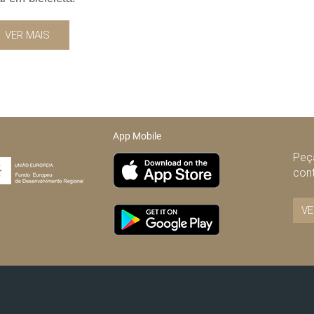
VER MAIS
App Mobile
Peça
con
VE