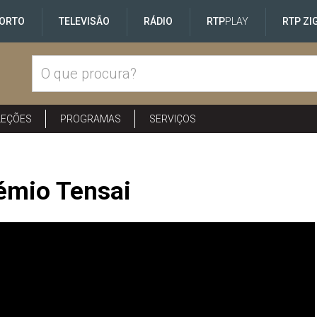
ORTO
TELEVISÃO
RÁDIO
RTP
PLAY
RTP ZI
LEÇÕES
PROGRAMAS
SERVIÇOS
rémio Tensai