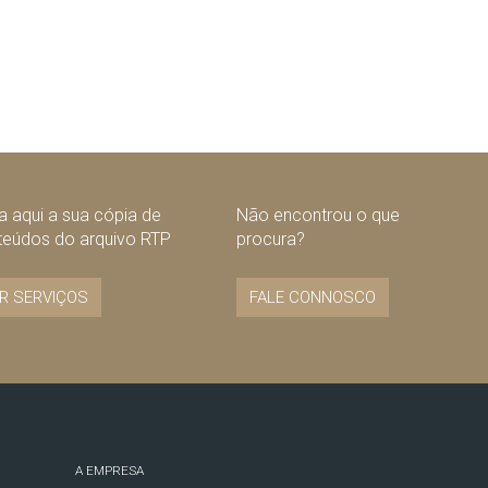
 aqui a sua cópia de
Não encontrou o que
teúdos do arquivo RTP
procura?
R SERVIÇOS
FALE CONNOSCO
A EMPRESA