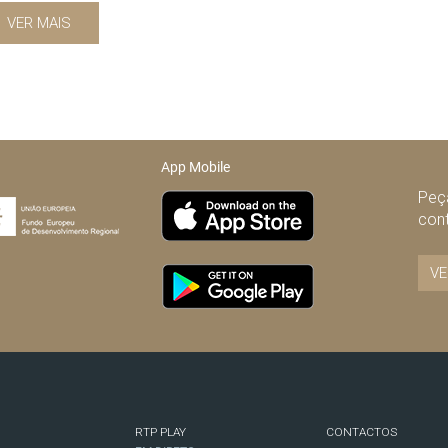
VER MAIS
App Mobile
Peça
con
VE
RTP PLAY
CONTACTOS