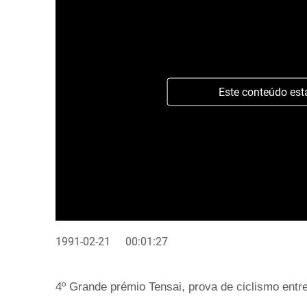
Este conteúdo est
1991-02-21
00:01:27
4º Grande prémio Tensai, prova de ciclismo ent