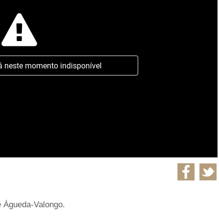
á neste momento indisponível
re Águeda-Valongo.