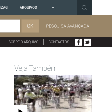
GZAG
ARQUIVOS
+
OK
PESQUISA AVANÇADA
SOBRE O ARQUIVO
CONTACTOS
Veja Também