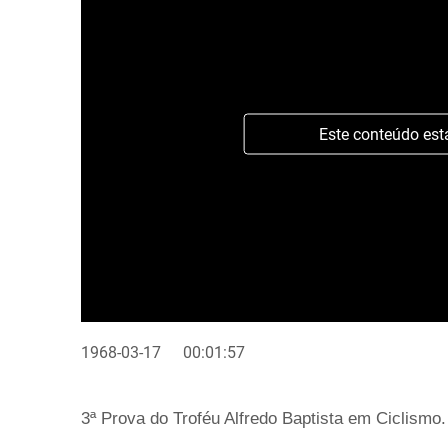
Este conteúdo est
1968-03-17
00:01:57
3ª Prova do Troféu Alfredo Baptista em Ciclismo.