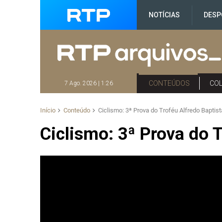
NOTÍCIAS
DESP
CONTEÚDOS
CO
7 Ago. 2026 | 1:26
Início
Conteúdo
Ciclismo: 3ª Prova do Troféu Alfredo Baptist
Ciclismo: 3ª Prova do 