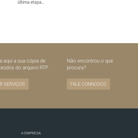
última etapa…
 aqui a sua cópia de
Não encontrou o que
teúdos do arquivo RTP
procura?
R SERVIÇOS
FALE CONNOSCO
A EMPRESA