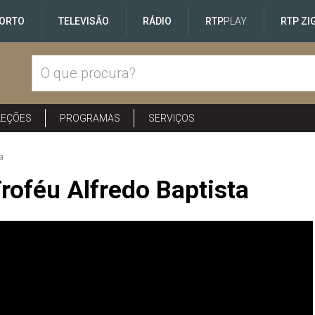
ORTO
TELEVISÃO
RÁDIO
RTP
PLAY
RTP ZI
LEÇÕES
PROGRAMAS
SERVIÇOS
a
Troféu Alfredo Baptista