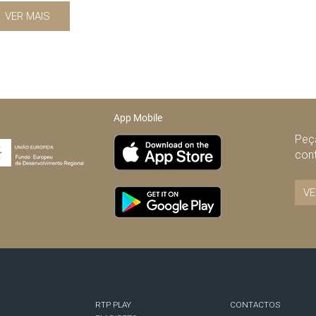
VER MAIS
App Mobile
Peça
con
VE
RTP PLAY
CONTACTOS