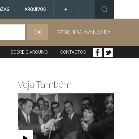
GZAG
ARQUIVOS
+
OK
PESQUISA AVANÇADA
SOBRE O ARQUIVO
CONTACTOS
Veja Também