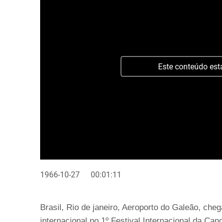
Este conteúdo est
1966-10-27
00:01:11
Brasil, Rio de janeiro, Aeroporto do Galeão, cheg
internacional no 1º Festival Internacional da Ca