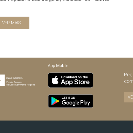
VER MAIS
App Mobile
Peça
con
VE