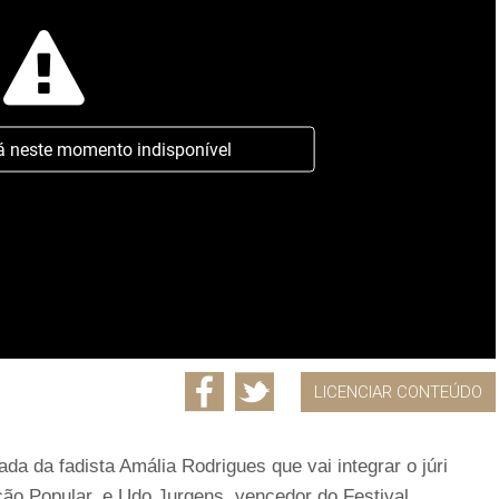
á neste momento indisponível
LICENCIAR CONTEÚDO
ada da fadista Amália Rodrigues que vai integrar o júri
nção Popular, e Udo Jurgens, vencedor do Festival