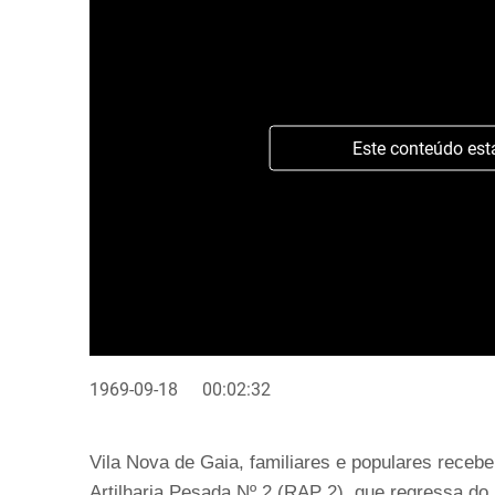
Este conteúdo est
1969-09-18
00:02:32
Vila Nova de Gaia, familiares e populares receb
Artilharia Pesada Nº 2 (RAP 2), que regressa d