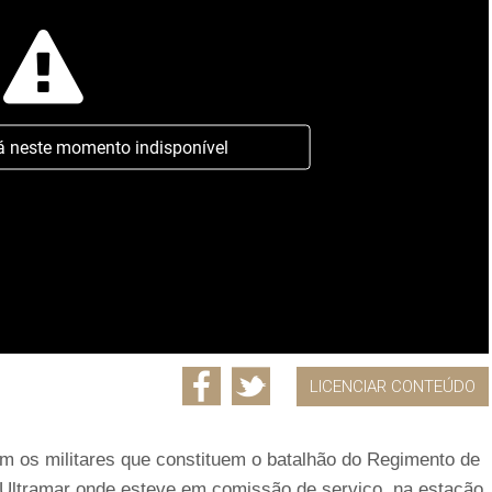
á neste momento indisponível
LICENCIAR CONTEÚDO
em os militares que constituem o batalhão do Regimento de
o Ultramar onde esteve em comissão de serviço, na estação