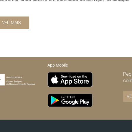
VER MAIS
App Mobile
Peça
con
VE