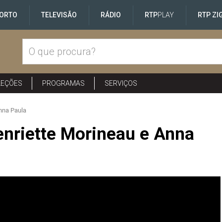
ORTO
TELEVISÃO
RÁDIO
RTP
PLAY
RTP ZI
LEÇÕES
PROGRAMAS
SERVIÇOS
nna Paula
enriette Morineau e Anna