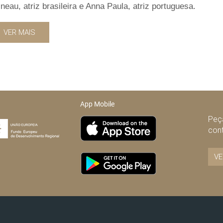
neau, atriz brasileira e Anna Paula, atriz portuguesa.
VER MAIS
App Mobile
Peça
con
VE