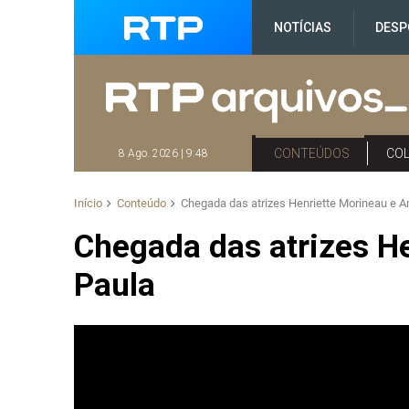
NOTÍCIAS
DESP
CONTEÚDOS
CO
8 Ago. 2026 | 9:48
Início
Conteúdo
Chegada das atrizes Henriette Morineau e A
Chegada das atrizes H
Paula