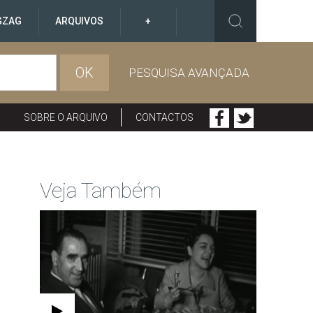
GZAG
ARQUIVOS
+
OK
PESQUISA AVANÇADA
SOBRE O ARQUIVO
CONTACTOS
Veja Também