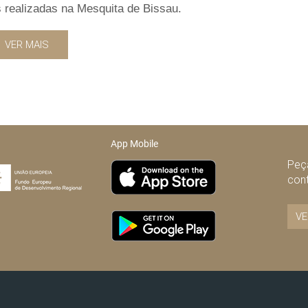
 realizadas na Mesquita de Bissau.
VER MAIS
App Mobile
Peça
con
VE