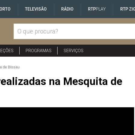
ORTO
TELEVISÃO
RÁDIO
RTP
PLAY
RTP ZI
LEÇÕES
PROGRAMAS
SERVIÇOS
ta de Bissau
realizadas na Mesquita de