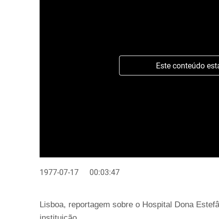
Este conteúdo est
1977-07-17
00:03:47
Lisboa, reportagem sobre o Hospital Dona Estef
instituição.