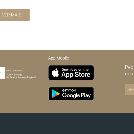
VER MAIS
App Mobile
Peça
con
VE