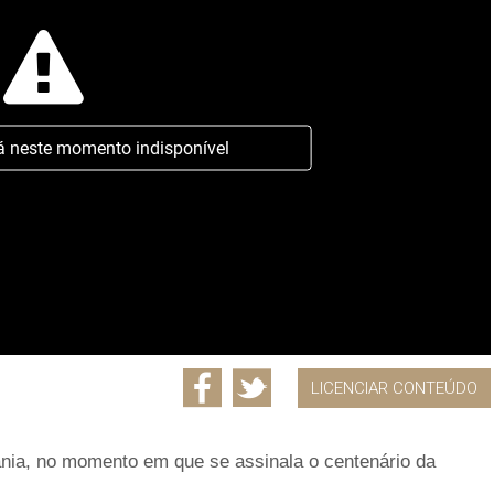
á neste momento indisponível
LICENCIAR CONTEÚDO
ânia, no momento em que se assinala o centenário da