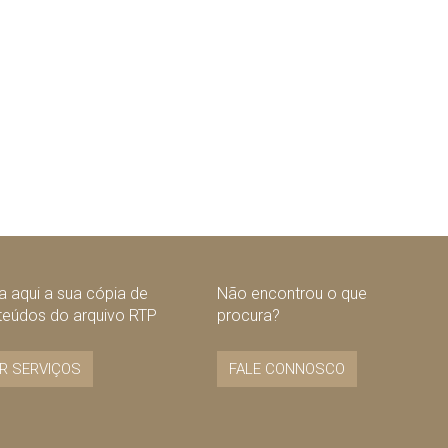
 aqui a sua cópia de
Não encontrou o que
teúdos do arquivo RTP
procura?
R SERVIÇOS
FALE CONNOSCO