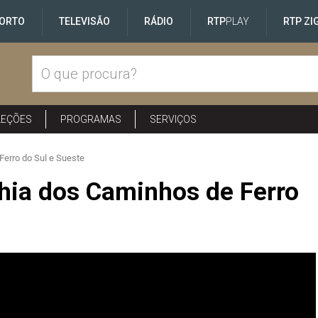
ORTO
TELEVISÃO
RÁDIO
RTP
PLAY
RTP ZI
LEÇÕES
PROGRAMAS
SERVIÇOS
erro do Sul e Sueste
hia dos Caminhos de Ferro