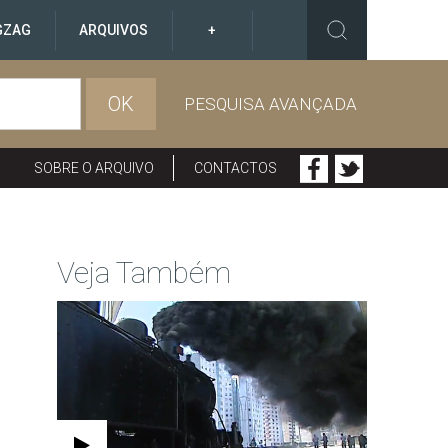
GZAG
ARQUIVOS
+
OK
PESQUISA AVANÇADA
SOBRE O ARQUIVO
CONTACTOS
Veja Também