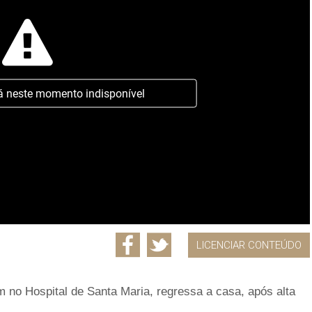
á neste momento indisponível
LICENCIAR CONTEÚDO
 no Hospital de Santa Maria, regressa a casa, após alta