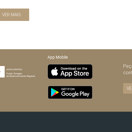
VER MAIS
App Mobile
Peça
con
VE