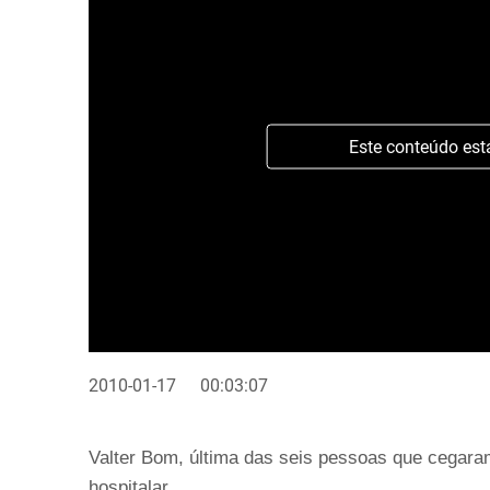
Este conteúdo est
2010-01-17
00:03:07
Valter Bom, última das seis pessoas que cegaram
hospitalar.