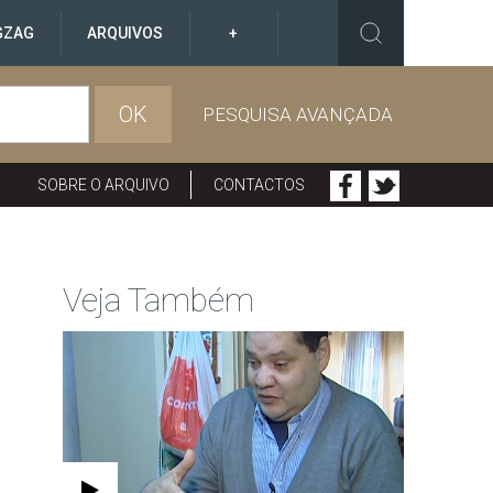
GZAG
ARQUIVOS
+
OK
PESQUISA AVANÇADA
SOBRE O ARQUIVO
CONTACTOS
Veja Também