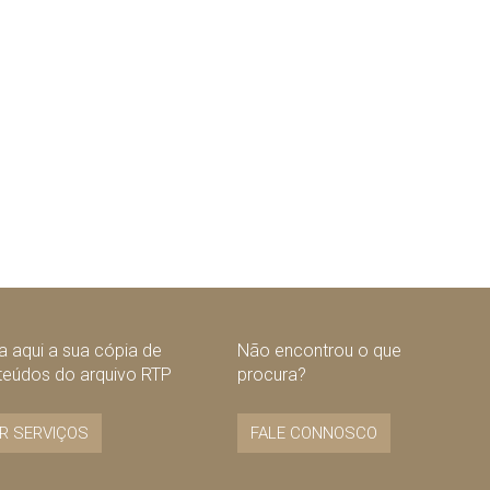
 aqui a sua cópia de
Não encontrou o que
teúdos do arquivo RTP
procura?
R SERVIÇOS
FALE CONNOSCO