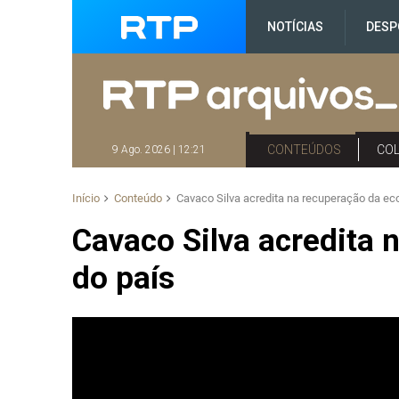
NOTÍCIAS
DESP
CONTEÚDOS
CO
9 Ago. 2026 | 12:21
Início
Conteúdo
Cavaco Silva acredita na recuperação da ec
Cavaco Silva acredita
do país