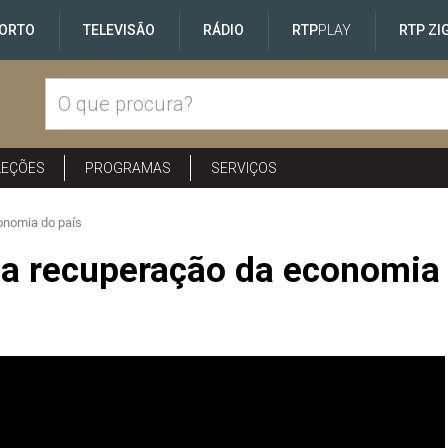
ORTO
TELEVISÃO
RÁDIO
RTP
PLAY
RTP ZI
LEÇÕES
PROGRAMAS
SERVIÇOS
onomia do país
 na recuperação da economia