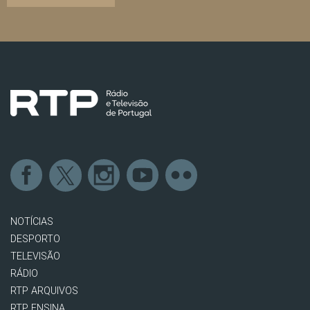
NOTÍCIAS
DESPORTO
TELEVISÃO
RÁDIO
RTP ARQUIVOS
RTP ENSINA