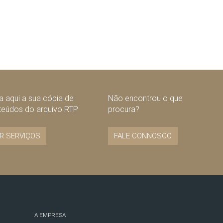
 aqui a sua cópia de
Não encontrou o que
teúdos do arquivo RTP
procura?
R SERVIÇOS
FALE CONNOSCO
A EMPRESA