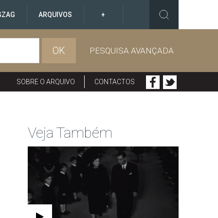
GZAG
ARQUIVOS
+
OK
PESQUISA AVANÇADA
SOBRE O ARQUIVO
CONTACTOS
Veja Também