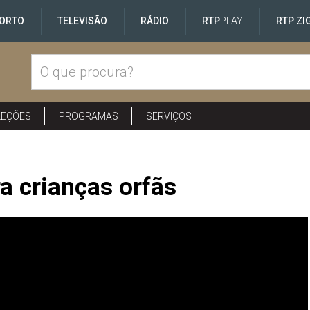
ORTO
TELEVISÃO
RÁDIO
RTP
PLAY
RTP ZI
LEÇÕES
PROGRAMAS
SERVIÇOS
a crianças orfãs