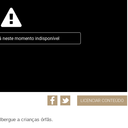
á neste momento indisponível
LICENCIAR CONTEÚDO
lbergue a crianças órfãs.