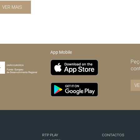
VER MAIS
App Mobile
Peça
con
VE
RTP PLAY
CONTACTOS