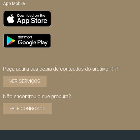
App Mobile
Peça aqui a sua cópia de conteúdos do arquivo RTP
VER SERVIÇOS
Não encontrou o que procura?
FALE CONNOSCO