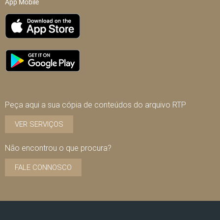
App Mobile
Peça aqui a sua cópia de conteúdos do arquivo RTP
VER SERVIÇOS
Não encontrou o que procura?
FALE CONNOSCO